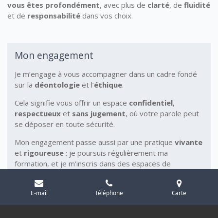
vous êtes profondément
, avec plus de
clarté
, de
fluidité
et de
responsabilité
dans vos choix.
Mon engagement
Je m’engage à vous accompagner dans un cadre fondé
sur la
déontologie
et l’
éthique
.
Cela signifie vous offrir un espace
confidentiel
,
respectueux
et
sans jugement
, où votre parole peut
se déposer en toute sécurité.
Mon engagement passe aussi par une pratique
vivante
et
rigoureuse
: je poursuis régulièrement ma
formation, et je m’inscris dans des espaces de
supervision
afin de garantir la qualité de mon
accompagnement.
E-mail
Téléphone
Carte
Ce cadre éthique est essentiel. Il soutient une
relation
de confiance
, dans laquelle vous pouvez explorer, vous